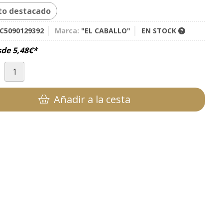
to destacado
C5090129392
Marca:
"EL CABALLO"
EN STOCK
sde
5,48
€
*
d
Añadir a la cesta