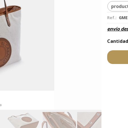
produc
Ref.:
GME
envío de
Cantida