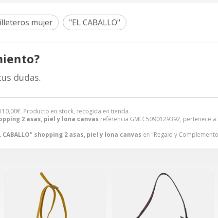
illeteros mujer
"EL CABALLO"
miento?
tus dudas.
110,00
€
. Producto en stock, recogida en tienda.
pping 2 asas, piel y lona canvas
referencia GMEC5090129392, pertenece a 
L CABALLO" shopping 2 asas, piel y lona canvas
en "Regalo y Complementos"