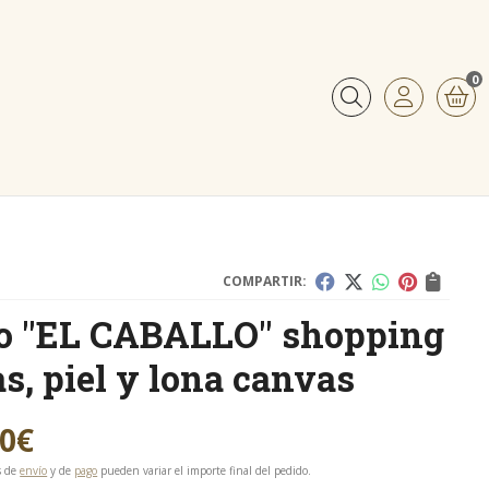
0
Buscar
COMPARTIR:
o "EL CABALLO" shopping
as, piel y lona canvas
00
€
s de
envío
y de
pago
pueden variar el importe final del pedido.