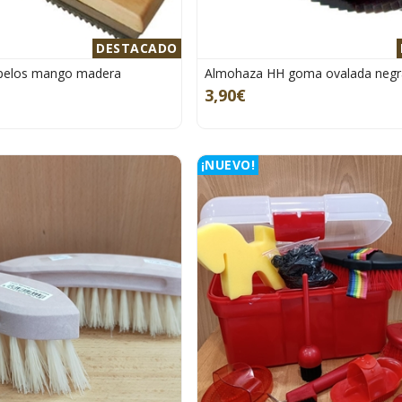
DESTACADO
a pelos mango madera
Almohaza HH goma ovalada negr
3,90€
¡NUEVO!