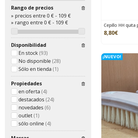
Rango de precios
»
precios entre 0 €
-
109 €
»
rango entre
0
€
-
109
€
Cepillo HH quit
8,80€
Disponibilidad
En stock
(93)
¡NUEVO!
No disponible
(28)
Sólo en tienda
(1)
Propiedades
en oferta
(4)
destacados
(24)
novedades
(6)
outlet
(1)
sólo online
(4)
Marcas