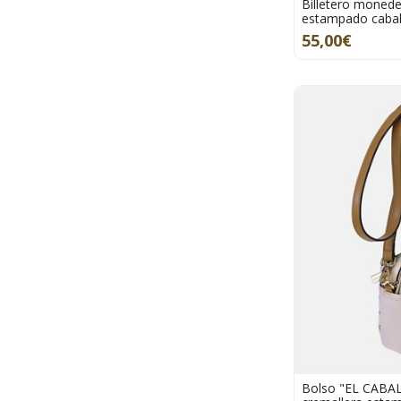
Billetero moned
estampado caball
55,00€
Bolso "EL CABAL