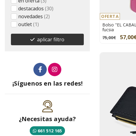
en oferta
(3)
destacados
(30)
novedades
(2)
OFERTA
outlet
(1)
Bolso "EL CABAL
fucsia
57,00
75,00€
aplicar filtro
¡Síguenos en las redes!
¿Necesitas ayuda?
661 512 165