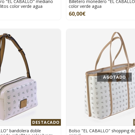
ero "EL CABALLO" mediano
Billetero monedero "EL CABALLO
itos color verde agua
color verde agua
60,00€
AGOTADO
DESTACADO
LO" bandolera doble
Bolso "EL CABALLO" shopping dos