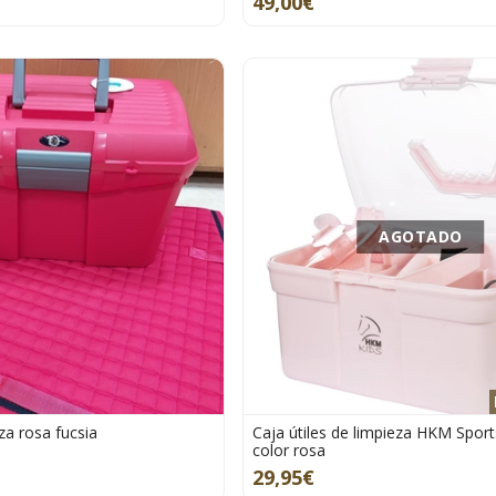
49,00€
AGOTADO
eza rosa fucsia
Caja útiles de limpieza HKM Spor
color rosa
29,95€