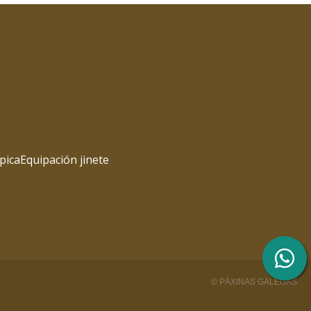
pica
Equipación jinete
© PÁXINAS GALEGAS