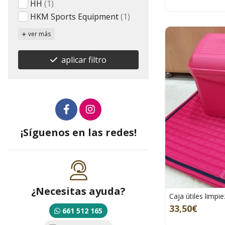
HH
(1)
HKM Sports Equipment
(1)
ver más
aplicar filtro
¡Síguenos en las redes!
¿Necesitas ayuda?
Caja útiles limpi
33,50€
661 512 165