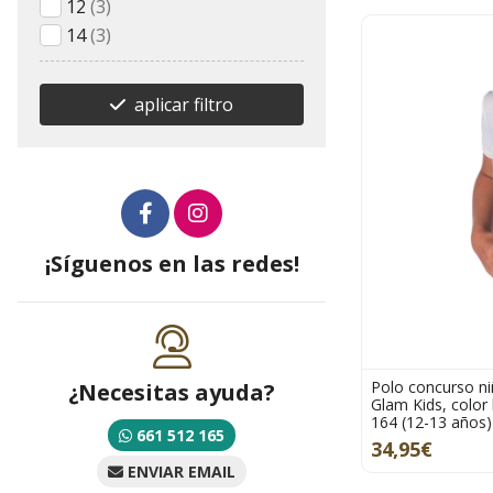
12
(3)
14
(3)
aplicar filtro
¡Síguenos en las redes!
Polo concurso n
¿Necesitas ayuda?
Glam Kids, color 
164 (12-13 años)
661 512 165
34,95€
ENVIAR EMAIL