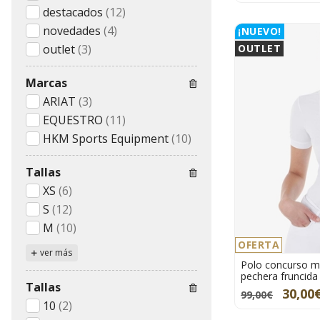
destacados
(12)
novedades
(4)
¡NUEVO!
outlet
(3)
OUTLET
Marcas
ARIAT
(3)
EQUESTRO
(11)
HKM Sports Equipment
(10)
Tallas
XS
(6)
S
(12)
M
(10)
OFERTA
ver más
Polo concurso m
pechera fruncida
Tallas
30,00
99,00€
10
(2)