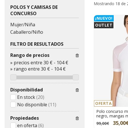
Mostrando 18 de 
POLOS Y CAMISAS DE
CONCURSO
¡NUEVO!
Mujer/Niña
OUTLET
Caballero/Niño
FILTRO DE RESULTADOS
Rango de precios
»
precios entre 30 €
-
104 €
»
rango entre
30
€
-
104
€
Disponibilidad
En stock
(20)
OFERTA
No disponible
(11)
Polo concurso m
negro, mangas m
Propiedades
35,00
99,00€
en oferta
(6)