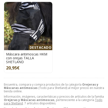
DESTACADO
Máscara antimoscas HKM
con orejas TALLA
SHETLAND
20,95€
Encuentra, compara y compra productos de la categoría
Orejeras y
Máscaras antimoscas
(Todo para Shetland) al mejor precio en nuestra
tienda online.
Información, imágenes, características y precios de artículos de la familia
Orejeras y Máscaras antimoscas
, perteneciente a la categoría
Todo
para Shetland
. 7 artículos disponibles.