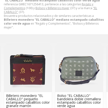
"EL CABALLO" mediano estampado caballitos color verde agua
referencia GMEC1671256413, pertenece a las categorías
Regalo y
Complementos
(100) y
Bolsos y Billeteros mujer
(37) y a la marca
"EL
CABALLO"
(37).
Encuentra productos relacionados y de similares características a
Billetero monedero "EL CABALLO" mediano estampado caballitos
color verde agua
en "Regalo y Complementos", "Bolsos y Billeteros
mujer".
Billetero monedero "EL
Bolso "EL CABALLO"
CABALLO" pequeño
bandolera doble cremallera
estampado caballitos color
estampado caballitos color
granate marrón
verde agua