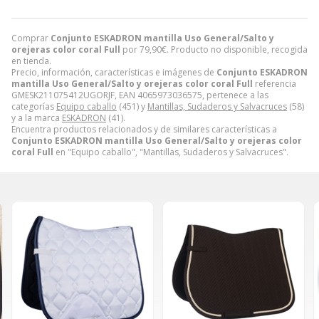
Comprar
Conjunto ESKADRON mantilla Uso General/Salto y
orejeras color coral Full
por
79,90
€
. Producto no disponible, recogida
en tienda.
Precio, información, características e imágenes de
Conjunto ESKADRON
mantilla Uso General/Salto y orejeras color coral Full
referencia
GMESK211075412UGORJF, EAN 4065973036575, pertenece a las
categorías
Equipo caballo
(451) y
Mantillas, Sudaderos y Salvacruces
(58)
y a la marca
ESKADRON
(41).
Encuentra productos relacionados y de similares características a
Conjunto ESKADRON mantilla Uso General/Salto y orejeras color
coral Full
en "Equipo caballo", "Mantillas, Sudaderos y Salvacruces".