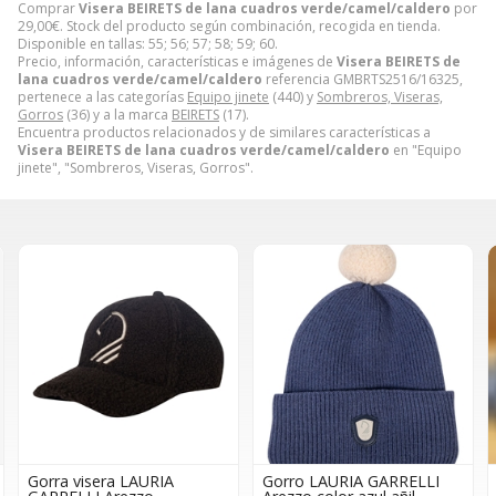
Comprar
Visera BEIRETS de lana cuadros verde/camel/caldero
por
29,00
€
. Stock del producto según combinación, recogida en tienda.
Disponible en tallas: 55; 56; 57; 58; 59; 60.
Precio, información, características e imágenes de
Visera BEIRETS de
lana cuadros verde/camel/caldero
referencia GMBRTS2516/16325,
pertenece a las categorías
Equipo jinete
(440) y
Sombreros, Viseras,
Gorros
(36) y a la marca
BEIRETS
(17).
Encuentra productos relacionados y de similares características a
Visera BEIRETS de lana cuadros verde/camel/caldero
en "Equipo
jinete", "Sombreros, Viseras, Gorros".
Gorra visera LAURIA
Gorro LAURIA GARRELLI