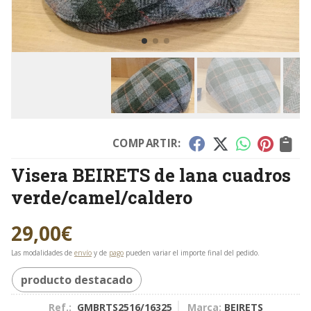
COMPARTIR:
Visera BEIRETS de lana cuadros
verde/camel/caldero
29,00
€
Las modalidades de
envío
y de
pago
pueden variar el importe final del pedido.
producto destacado
Ref.:
GMBRTS2516/16325
Marca:
BEIRETS