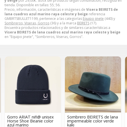
y beige
por
29,00
€
. Stock del producto según combinación, recogida en
tienda. Disponible en tallas: 55; 56.
Precio, información, características e imágenes de
Visera BEIRETS de
lana cuadros azul marino raya celeste y beige
referencia
GMBRTSBULLET1199, pertenece a las categorías
Equipo jinete
(440) y
Sombreros, Viseras, Gorros
(36) y a la marca
BEIRETS
(17).
Encuentra productos relacionados y de similares características a
Visera BEIRETS de lana cuadros azul marino raya celeste y beige
en "Equipo jinete", "Sombreros, Viseras, Gorros".
x
Sombrero BEIRETS de lana
Visera BEIRETS de lana
impermeable color verde
cuadros
kaki
verde/camel/caldero