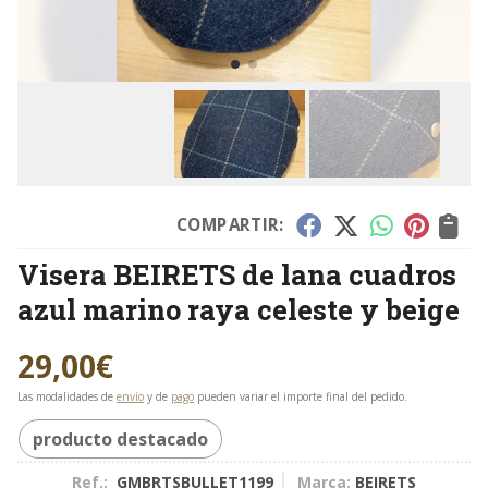
COMPARTIR:
Visera BEIRETS de lana cuadros
azul marino raya celeste y beige
29,00
€
Las modalidades de
envío
y de
pago
pueden variar el importe final del pedido.
producto destacado
Ref.:
GMBRTSBULLET1199
Marca:
BEIRETS