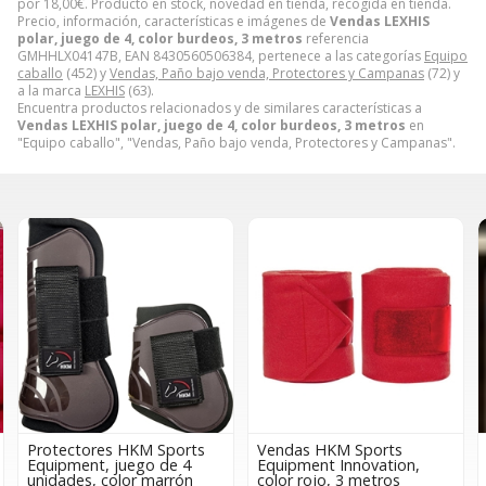
por
18,00
€
. Producto en stock, novedad en tienda, recogida en tienda.
Precio, información, características e imágenes de
Vendas LEXHIS
polar, juego de 4, color burdeos, 3 metros
referencia
GMHHLX04147B, EAN 8430560506384, pertenece a las categorías
Equipo
caballo
(452) y
Vendas, Paño bajo venda, Protectores y Campanas
(72) y
a la marca
LEXHIS
(63).
Encuentra productos relacionados y de similares características a
Vendas LEXHIS polar, juego de 4, color burdeos, 3 metros
en
"Equipo caballo", "Vendas, Paño bajo venda, Protectores y Campanas".
Protectores HKM Sports
Vendas HKM Sports
Equipment, juego de 4
Equipment Innovation,
unidades, color marrón
color rojo, 3 metros