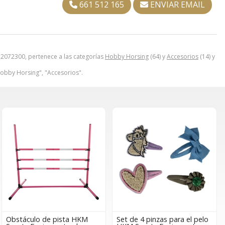
661 512 165
ENVIAR EMAIL
072300, pertenece a las categorías
Hobby Horsing
(64) y
Accesorios
(14) y
obby Horsing", "Accesorios".
Obstáculo de pista HKM
Set de 4 pinzas para el pelo