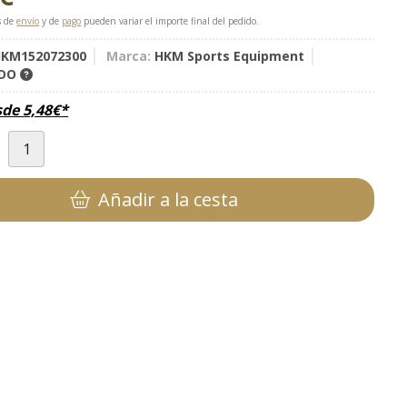
s de
envío
y de
pago
pueden variar el importe final del pedido.
KM152072300
Marca:
HKM Sports Equipment
IDO
sde
5,48
€
*
d
Añadir a la cesta