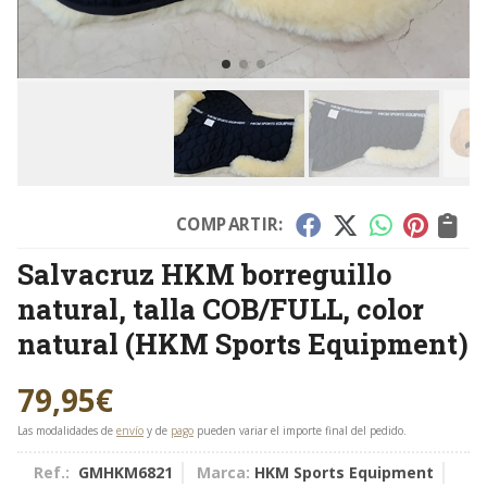
COMPARTIR:
Salvacruz HKM borreguillo
natural, talla COB/FULL, color
natural
(HKM Sports Equipment)
79,95
€
Las modalidades de
envío
y de
pago
pueden variar el importe final del pedido.
Ref.:
GMHKM6821
Marca:
HKM Sports Equipment