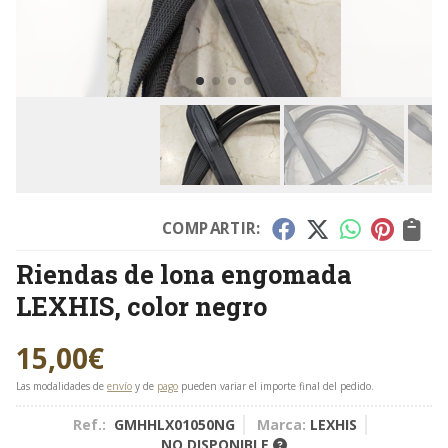
COMPARTIR:
Riendas de lona engomada
LEXHIS, color negro
15,00
€
Las modalidades de
envío
y de
pago
pueden variar el importe final del pedido.
Ref.:
GMHHLX01050NG
Marca:
LEXHIS
NO DISPONIBLE