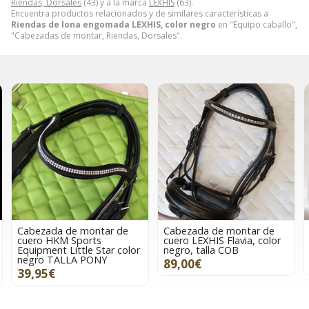
Riendas, Dorsales
(43) y a la marca
LEXHIS
(63).
Encuentra productos relacionados y de similares características a
Riendas de lona engomada LEXHIS, color negro
en "Equipo caballo",
"Cabezadas de montar, Riendas, Dorsales".
Cabezada de montar de
Cabezada de montar de
cuero LEXHIS Flavia, color
cuero LEXHIS Flavia, color
negro, talla COB
negro, talla FULL
89,00€
89,00€