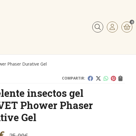
0
Buscar
er Phaser Durative Gel
COMPARTIR:
lente insectos gel
VET Phower Phaser
tive Gel
€
25,00
€