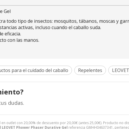
e Gel
a todo tipo de insectos: mosquitos, tábanos, moscas y gar
tancias activas, incluso cuando el caballo suda.
e eficacia.
cto con las manos.
ctos para el cuidado del caballo
Repelentes
LEOVE
miento?
tus dudas.
l
en outlet con 20,00% de descuento por
20,00
€
(antes
25,00
€
). Producto no di
l LEOVET Phower Phaser Durative Gel
referencia GMHH04637341, pertenece