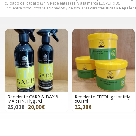
cuidado del caballo
(24) y
Repelentes
(11) y a la marca
LEOVET
(13).
Encuentra productos relacionados y de similares características a
Repelent
Repelente CARR & DAY &
Repelente EFFOL gel antifly
MARTIN, Flygard
500 ml
25,00€
20,00€
22,90€