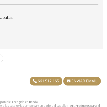
rapatas.
T
661 512 165
ENVIAR EMAIL
sponible, recogida en tienda.
 a las categorías
Limpieza y cuidado del caballo
(101),
Productos para el