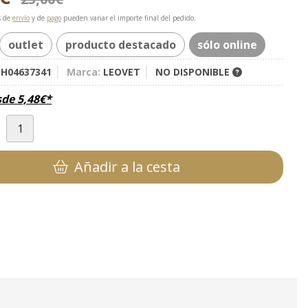
s de
envío
y de
pago
pueden variar el importe final del pedido.
outlet
producto destacado
sólo online
H04637341
Marca:
LEOVET
NO DISPONIBLE
sde
5,48
€
*
d
Añadir a la cesta