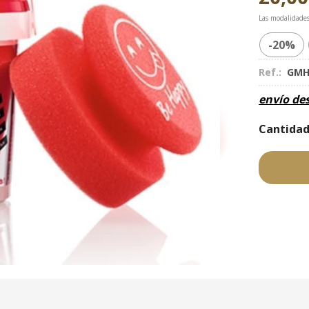
Las modalidade
-20%
Ref.:
GMH
envío de
Cantida