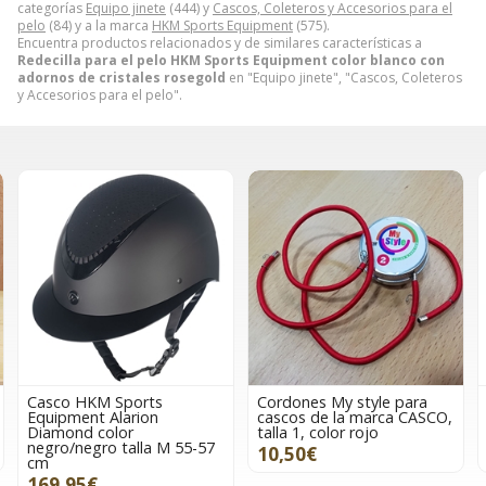
categorías
Equipo jinete
(444) y
Cascos, Coleteros y Accesorios para el
pelo
(84) y a la marca
HKM Sports Equipment
(575).
Encuentra productos relacionados y de similares características a
Redecilla para el pelo HKM Sports Equipment color blanco con
adornos de cristales rosegold
en "Equipo jinete", "Cascos, Coleteros
y Accesorios para el pelo".
Cordones My style para
Goma para el pelo HKM
cascos de la marca CASCO,
Sports Equipment cristales
talla 1, color rojo
azules
-57
10,50€
7,95€