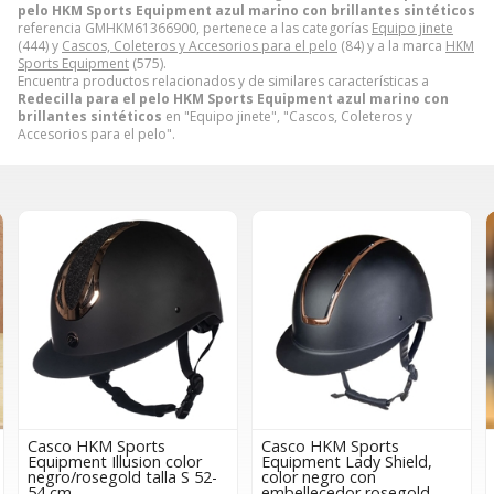
pelo HKM Sports Equipment azul marino con brillantes sintéticos
referencia GMHKM61366900, pertenece a las categorías
Equipo jinete
(444) y
Cascos, Coleteros y Accesorios para el pelo
(84) y a la marca
HKM
Sports Equipment
(575).
Encuentra productos relacionados y de similares características a
Redecilla para el pelo HKM Sports Equipment azul marino con
brillantes sintéticos
en "Equipo jinete", "Cascos, Coleteros y
Accesorios para el pelo".
Casco HKM Sports
Casco HKM Sports
r
Equipment Lady Shield,
Equipment Shiny Diamond
52-
color negro con
color azul marino TALLA M
embellecedor rosegold
(56-58 cm)