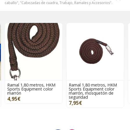
caballo", "Cabezadas de cuadra, Trabajo, Ramales y Accesorios".
, HKM
Ramal 1,80 metros, HKM
Ramal 1,80 metros, H
olor
Sports Equipment color
Sports Equipment colo
marrón, mosquetón de
rojo
seguridad
6,95€
7,95€