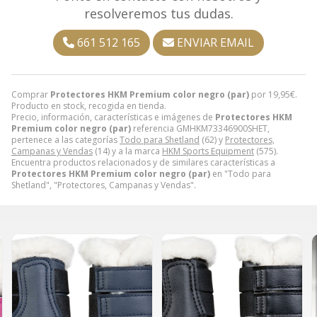
resolveremos tus dudas.
661 512 165
ENVIAR EMAIL
Comprar
Protectores HKM Premium color negro (par)
por
19,95
€
.
Producto en stock, recogida en tienda.
Precio, información, características e imágenes de
Protectores HKM
Premium color negro (par)
referencia GMHKM73346900SHET,
pertenece a las categorías
Todo para Shetland
(62) y
Protectores,
Campanas y Vendas
(14) y a la marca
HKM Sports Equipment
(575).
Encuentra productos relacionados y de similares características a
Protectores HKM Premium color negro (par)
en "Todo para
Shetland", "Protectores, Campanas y Vendas".