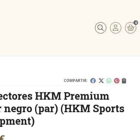
0
Buscar
COMPARTIR:
tectores HKM Premium
r negro (par)
(HKM Sports
ipment)
€