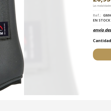
Las modalidade
Ref.:
GMH
EN STOC
envío de
Cantida