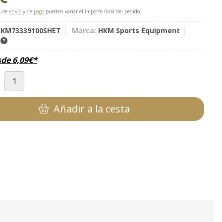
s de
envío
y de
pago
pueden variar el importe final del pedido.
KM73339100SHET
Marca:
HKM Sports Equipment
K
sde
6,09
€
*
d
Añadir a la cesta