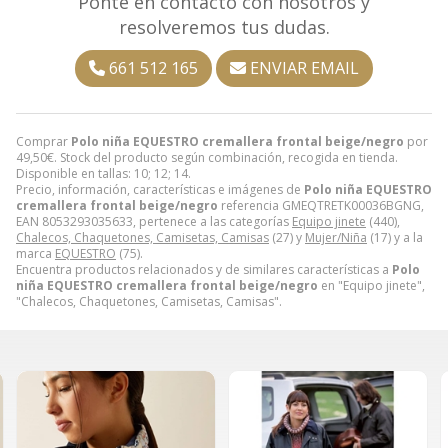
Ponte en contacto con nosotros y
resolveremos tus dudas.
661 512 165
ENVIAR EMAIL
Comprar
Polo niña EQUESTRO cremallera frontal beige/negro
por
49,50
€
. Stock del producto según combinación, recogida en tienda.
Disponible en tallas: 10; 12; 14.
Precio, información, características e imágenes de
Polo niña EQUESTRO
cremallera frontal beige/negro
referencia GMEQTRETK00036BGNG,
EAN 8053293035633, pertenece a las categorías
Equipo jinete
(440),
Chalecos, Chaquetones, Camisetas, Camisas
(27) y
Mujer/Niña
(17) y a la
marca
EQUESTRO
(75).
Encuentra productos relacionados y de similares características a
Polo
niña EQUESTRO cremallera frontal beige/negro
en "Equipo jinete",
"Chalecos, Chaquetones, Camisetas, Camisas".