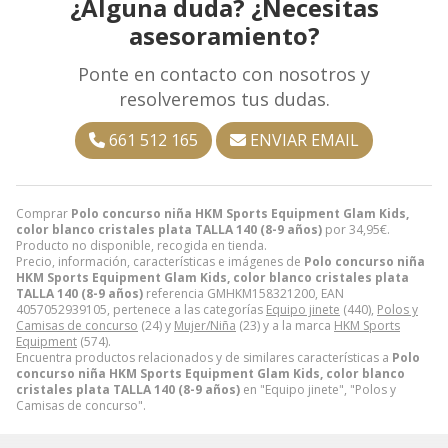
¿Alguna duda? ¿Necesitas
asesoramiento?
Ponte en contacto con nosotros y
resolveremos tus dudas.
661 512 165
ENVIAR EMAIL
Comprar
Polo concurso niña HKM Sports Equipment Glam Kids,
color blanco cristales plata TALLA 140 (8-9 años)
por
34,95
€
.
Producto no disponible, recogida en tienda.
Precio, información, características e imágenes de
Polo concurso niña
HKM Sports Equipment Glam Kids, color blanco cristales plata
TALLA 140 (8-9 años)
referencia GMHKM158321200, EAN
4057052939105, pertenece a las categorías
Equipo jinete
(440),
Polos y
Camisas de concurso
(24) y
Mujer/Niña
(23) y a la marca
HKM Sports
Equipment
(574).
Encuentra productos relacionados y de similares características a
Polo
concurso niña HKM Sports Equipment Glam Kids, color blanco
cristales plata TALLA 140 (8-9 años)
en "Equipo jinete", "Polos y
Camisas de concurso".