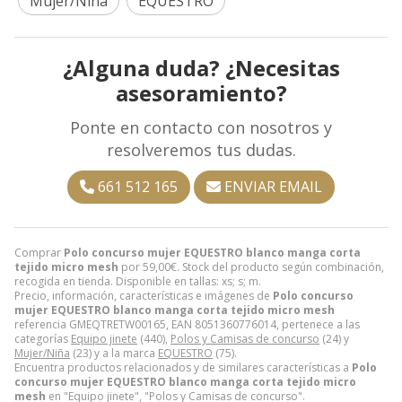
Mujer/Niña
EQUESTRO
¿Alguna duda? ¿Necesitas
asesoramiento?
Ponte en contacto con nosotros y
resolveremos tus dudas.
661 512 165
ENVIAR EMAIL
Comprar
Polo concurso mujer EQUESTRO blanco manga corta
tejido micro mesh
por
59,00
€
. Stock del producto según combinación,
recogida en tienda. Disponible en tallas: xs; s; m.
Precio, información, características e imágenes de
Polo concurso
mujer EQUESTRO blanco manga corta tejido micro mesh
referencia GMEQTRETW00165, EAN 8051360776014, pertenece a las
categorías
Equipo jinete
(440),
Polos y Camisas de concurso
(24) y
Mujer/Niña
(23) y a la marca
EQUESTRO
(75).
Encuentra productos relacionados y de similares características a
Polo
concurso mujer EQUESTRO blanco manga corta tejido micro
mesh
en "Equipo jinete", "Polos y Camisas de concurso".