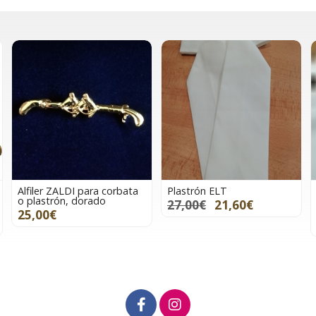
ta
Plastrón ELT
Plastrón FAIR PLAY
ANDREA CHIC con cristales
27,00€
21,60€
en color blanco talla M
29,00€