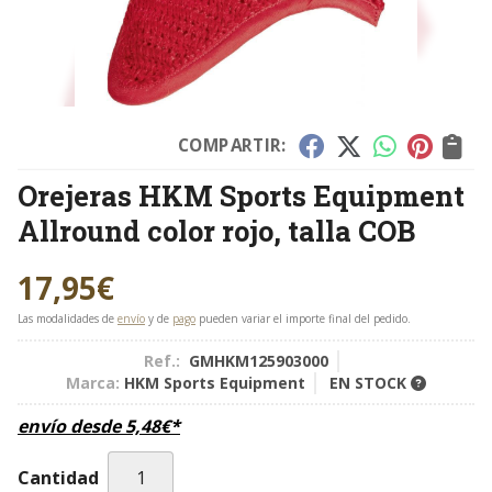
COMPARTIR:
Orejeras HKM Sports Equipment
Allround color rojo, talla COB
17,95
€
Las modalidades de
envío
y de
pago
pueden variar el importe final del pedido.
Ref.:
GMHKM125903000
Marca:
HKM Sports Equipment
EN STOCK
envío desde
5,48
€
*
Cantidad