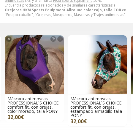
antimoscas
(73) y a la marca
HKM Sports Equipment
(574).
Encuentra productos relacionados y de similares características a
Orejeras HKM Sports Equipment Allround color rojo, talla COB
en
"Equipo caballo", "Orejeras, Mosqueros, Máscaras y Trajes antimoscas".
Máscara antimoscas
Máscara antimoscas
OICE
PROFESSIONAL´S CHOICE
PROFESSIONAL´S CHOIC
s,
comfort fit, con orejas,
comfort fit, con orejas,
PONY
estampado armadillo talla
estampado cowgirl talla
PONY
FULL
32,00€
32,00€