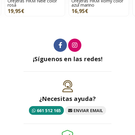
Orejeras HKM Romy color
Orejeras HKM Romy color
azul marino
petróleo
16,95€
16,95€
¡Síguenos en las redes!
¿Necesitas ayuda?
661 512 165
ENVIAR EMAIL