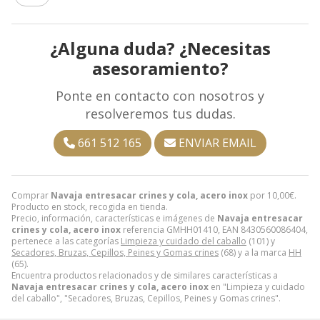
¿Alguna duda? ¿Necesitas
asesoramiento?
Ponte en contacto con nosotros y
resolveremos tus dudas.
661 512 165
ENVIAR EMAIL
Comprar
Navaja entresacar crines y cola, acero inox
por
10,00
€
.
Producto en stock, recogida en tienda.
Precio, información, características e imágenes de
Navaja entresacar
crines y cola, acero inox
referencia GMHH01410, EAN 8430560086404,
pertenece a las categorías
Limpieza y cuidado del caballo
(101) y
Secadores, Bruzas, Cepillos, Peines y Gomas crines
(68) y a la marca
HH
(65).
Encuentra productos relacionados y de similares características a
Navaja entresacar crines y cola, acero inox
en "Limpieza y cuidado
del caballo", "Secadores, Bruzas, Cepillos, Peines y Gomas crines".