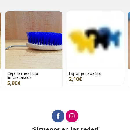
Cepillo mexil con
Esponja caballito
limpiacascos
2,10€
5,90€
¡Síguenos en las redes!