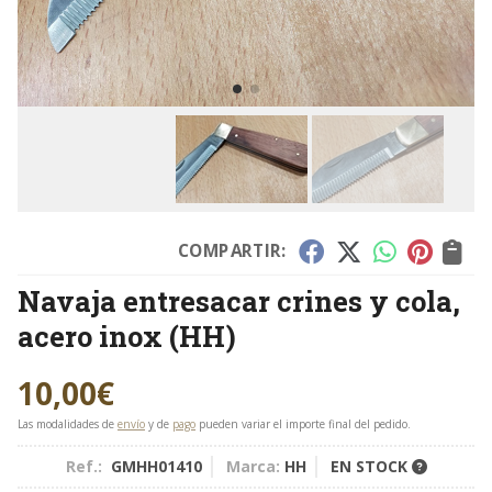
COMPARTIR:
Navaja entresacar crines y cola,
acero inox
(HH)
10,00
€
Las modalidades de
envío
y de
pago
pueden variar el importe final del pedido.
Ref.:
GMHH01410
Marca:
HH
EN STOCK