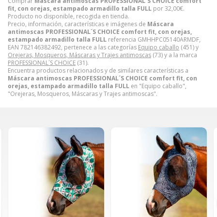
Comprar
Máscara antimoscas PROFESSIONAL´S CHOICE comfort
fit, con orejas, estampado armadillo talla FULL
por
32,00
€
.
Producto no disponible, recogida en tienda.
Precio, información, características e imágenes de
Máscara
antimoscas PROFESSIONAL´S CHOICE comfort fit, con orejas,
estampado armadillo talla FULL
referencia GMHHPC05140ARMDF,
EAN 782146382492, pertenece a las categorías
Equipo caballo
(451) y
Orejeras, Mosqueros, Máscaras y Trajes antimoscas
(73) y a la marca
PROFESSIONAL´S CHOICE
(31).
Encuentra productos relacionados y de similares características a
Máscara antimoscas PROFESSIONAL´S CHOICE comfort fit, con
orejas, estampado armadillo talla FULL
en "Equipo caballo",
"Orejeras, Mosqueros, Máscaras y Trajes antimoscas".