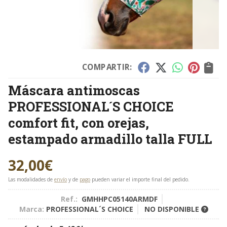
COMPARTIR:
Máscara antimoscas
PROFESSIONAL´S CHOICE
comfort fit, con orejas,
estampado armadillo talla FULL
32,00
€
Las modalidades de
envío
y de
pago
pueden variar el importe final del pedido.
Ref.:
GMHHPC05140ARMDF
Marca:
PROFESSIONAL´S CHOICE
NO DISPONIBLE