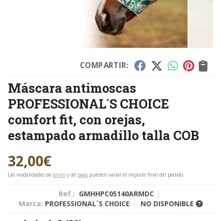
COMPARTIR:
Máscara antimoscas
PROFESSIONAL´S CHOICE
comfort fit, con orejas,
estampado armadillo talla COB
32,00
€
Las modalidades de
envío
y de
pago
pueden variar el importe final del pedido.
Ref.:
GMHHPC05140ARMDC
Marca:
PROFESSIONAL´S CHOICE
NO DISPONIBLE