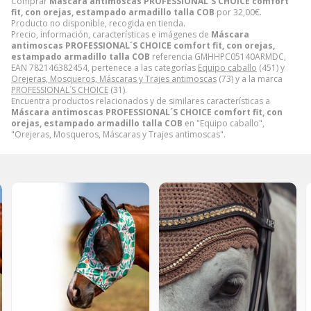
Comprar
Máscara antimoscas PROFESSIONAL´S CHOICE comfort
fit, con orejas, estampado armadillo talla COB
por
32,00
€
.
Producto no disponible, recogida en tienda.
Precio, información, características e imágenes de
Máscara
antimoscas PROFESSIONAL´S CHOICE comfort fit, con orejas,
estampado armadillo talla COB
referencia GMHHPC05140ARMDC,
EAN 782146382454, pertenece a las categorías
Equipo caballo
(451) y
Orejeras, Mosqueros, Máscaras y Trajes antimoscas
(73) y a la marca
PROFESSIONAL´S CHOICE
(31).
Encuentra productos relacionados y de similares características a
Máscara antimoscas PROFESSIONAL´S CHOICE comfort fit, con
orejas, estampado armadillo talla COB
en "Equipo caballo",
"Orejeras, Mosqueros, Máscaras y Trajes antimoscas".