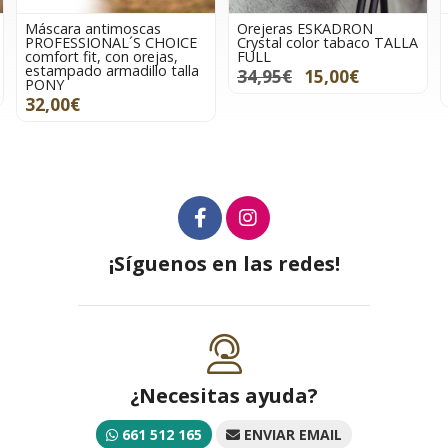
Máscara antimoscas
Orejeras ESKADRON
PROFESSIONAL´S CHOICE
Crystal color tabaco TALLA
comfort fit, con orejas,
FULL
estampado armadillo talla
34,95€
15,00€
PONY
32,00€
¡Síguenos en las redes!
¿Necesitas ayuda?
661 512 165
ENVIAR EMAIL