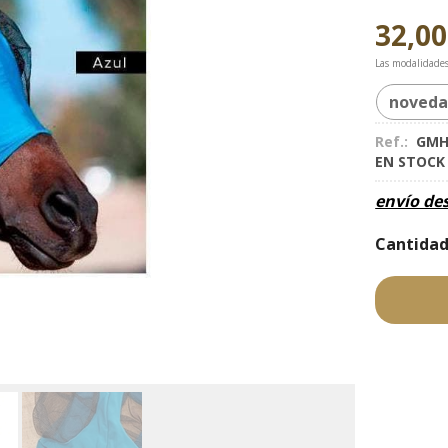
32,00
Las modalidade
noved
Ref.:
GMH
EN STOC
envío de
Cantida