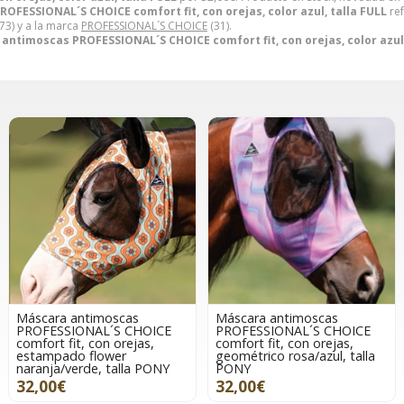
FESSIONAL´S CHOICE comfort fit, con orejas, color azul, talla FULL
ref
73) y a la marca
PROFESSIONAL´S CHOICE
(31).
antimoscas PROFESSIONAL´S CHOICE comfort fit, con orejas, color azul,
Máscara antimoscas
Máscara antimoscas
PROFESSIONAL´S CHOICE
PROFESSIONAL´S CHOICE
comfort fit, con orejas,
comfort fit, con orejas,
estampado flower
geométrico rosa/azul, talla
naranja/verde, talla PONY
PONY
32,00€
32,00€