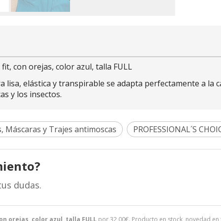
 con orejas, color azul, talla FULL
lisa, elástica y transpirable se adapta perfectamente a la ca
s y los insectos.
, Máscaras y Trajes antimoscas
PROFESSIONAL´S CHOI
miento?
tus dudas.
 orejas, color azul, talla FULL
por
32,00
€
. Producto en stock, novedad en 