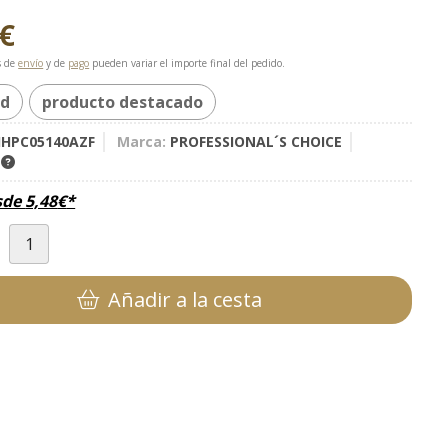
€
s de
envío
y de
pago
pueden variar el importe final del pedido.
ad
producto destacado
HPC05140AZF
Marca:
PROFESSIONAL´S CHOICE
K
sde
5,48
€
*
d
Añadir a la cesta