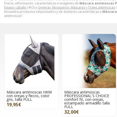
Precio, información, características e imágenes de
Máscara antimoscas PRO
Equipo caballo
(452) y
Orejeras, Mosqueros, Máscaras y Trajes antimoscas
(
Encuentra productos relacionados y de similares características a
Máscara 
antimoscas".
Máscara antimoscas HKM
Máscara antimoscas
con orejas y flecos, color
PROFESSIONAL´S CHOICE
gris, talla FULL
comfort fit, con orejas,
estampado armadillo talla
19,95€
FULL
32,00€