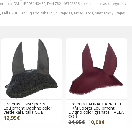
erencia GMHHPC05140AZF, EAN 782146302636, pertenece a las categorías
 talla FULL
en "Equipo caballo", "Orejeras, Mosqueros, Máscaras y Trajes
Orejeras HKM Sports
Orejeras LAURIA GARRELLI
Equipment Daphne color
HKM Sports Equipment
verde kaki, talla COB
Livigno color granate TALLA
COB
12,95€
24,95€
10,00€