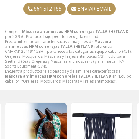
661 512 165
ENVIAR EMAIL
Comprar
Máscara antimoscas HKM con orejas TALLA SHETLAND
por
20,95
€
. Producto bajo pedido, recogida en tienda.
Precio, información, características e imágenes de
Máscara
antimoscas HKM con orejas TALLA SHETLAND
referencia
GMHKM129419112SHT, pertenece a las categorías
Equipo caballo
(451),
Orejeras, Mosqueros, Máscaras y Trajes antimoscas
(73),
Todo para
Shetland
(62) y
Orejeras y Máscaras antimoscas
(7) y a la marca
HKM
Sports Equipment
(574).
Encuentra productos relacionados y de similares características a
Máscara antimoscas HKM con orejas TALLA SHETLAND
en "Equipo
caballo", "Orejeras, Mosqueros, Máscaras y Trajes antimoscas".