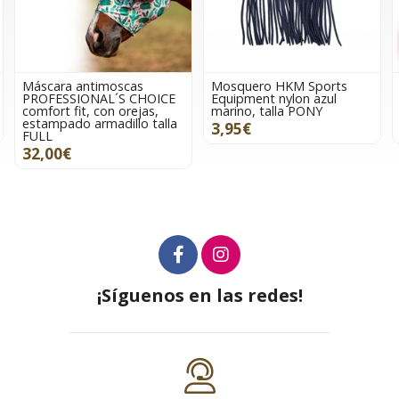
a antimoscas
Mosquero HKM Sports
Orejeras 
SSIONAL´S CHOICE
Equipment nylon azul
Equipment 
 fit, con orejas,
marino, talla PONY
rojo, tall
ado armadillo talla
3,95€
19,95€
€
¡Síguenos en las redes!