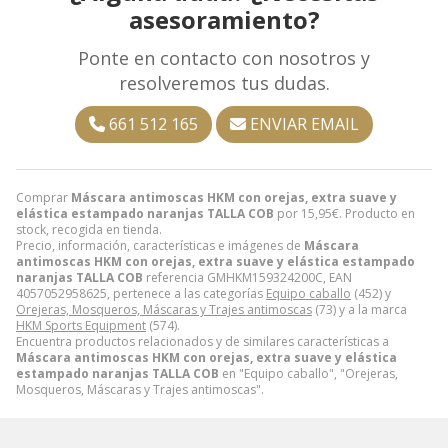
asesoramiento?
Ponte en contacto con nosotros y
resolveremos tus dudas.
661 512 165
ENVIAR EMAIL
Comprar
Máscara antimoscas HKM con orejas, extra suave y
elástica estampado naranjas TALLA COB
por
15,95
€
. Producto en
stock, recogida en tienda.
Precio, información, características e imágenes de
Máscara
antimoscas HKM con orejas, extra suave y elástica estampado
naranjas TALLA COB
referencia GMHKM159324200C, EAN
4057052958625, pertenece a las categorías
Equipo caballo
(452) y
Orejeras, Mosqueros, Máscaras y Trajes antimoscas
(73) y a la marca
HKM Sports Equipment
(574).
Encuentra productos relacionados y de similares características a
Máscara antimoscas HKM con orejas, extra suave y elástica
estampado naranjas TALLA COB
en "Equipo caballo", "Orejeras,
Mosqueros, Máscaras y Trajes antimoscas".