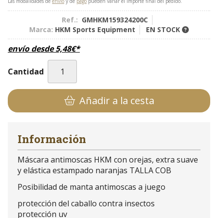
Las modalidades de
envío
y de
pago
pueden variar el importe final del pedido.
Ref.:
GMHKM159324200C
Marca:
HKM Sports Equipment
EN STOCK
envío desde
5,48
€
*
Cantidad
Añadir a la cesta
Información
Máscara antimoscas HKM con orejas, extra suave
y elástica estampado naranjas TALLA COB
Posibilidad de manta antimoscas a juego
protección del caballo contra insectos
protección uv