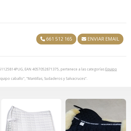
661 512 165
ENVIAR EMAIL
1125814PUG, EAN 4057052871375, pertenece a las categorías
Equipo
quipo caballo", "Mantillas, Sudaderos y Salvacruces".