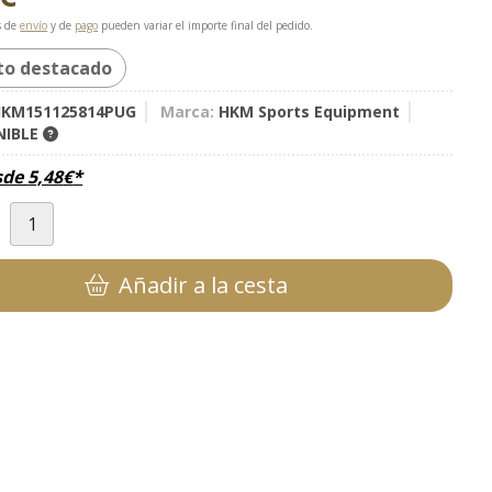
s de
envío
y de
pago
pueden variar el importe final del pedido.
to destacado
KM151125814PUG
Marca:
HKM Sports Equipment
NIBLE
sde
5,48
€
*
d
Añadir a la cesta