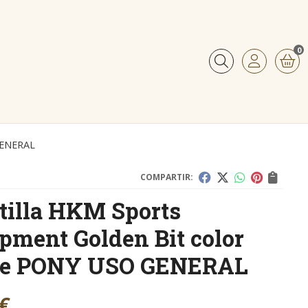
0
Buscar
GENERAL
COMPARTIR:
illa HKM Sports
pment Golden Bit color
de PONY USO GENERAL
€