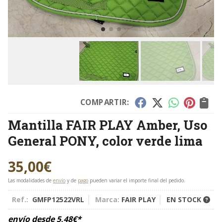
COMPARTIR:
Mantilla FAIR PLAY Amber, Uso
General PONY, color verde lima
35,00
€
Las modalidades de
envío
y de
pago
pueden variar el importe final del pedido.
Ref.:
GMFP12522VRL
Marca:
FAIR PLAY
EN STOCK
envío desde
5,48
€
*