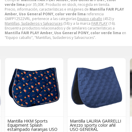
verde lima
por
35,00
€
. Producto en stock, recogida en tienda.
Precio, información, características e imágenes de
Mantilla FAIR PLAY
Amber, Uso General PONY, color verde lima
referencia
GMFP12522VRL, pertenece a las categorías
Equipo caballo
(452) y
Mantillas, Sudaderos y Salvacruces
(58) y a la marca
FAIR PLAY
(16).
Encuentra productos relacionados y de similares características a
Mantilla FAIR PLAY Amber, Uso General PONY, color verde lima
en
"Equipo caballo", "Mantillas, Sudaderos y Salvacruces".
Mantilla HKM Sports
Mantilla LAURIA GARRELLI
Equipment Splash
Arezzo sporty color añil
estampado naranjas USO
USO GENERAL