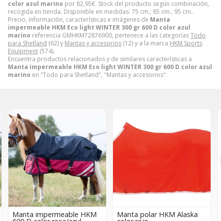
color azul marino
por
82,95
€
. Stock del producto según combinación,
recogida en tienda. Disponible en medidas: 75 cm.; 85 cm.; 95 cm..
Precio, información, características e imágenes de
Manta
impermeable HKM Eco light WINTER 300 gr 600 D color azul
marino
referencia GMHKM72876900, pertenece a las categorías
Todo
para Shetland
(62) y
Mantas y accesorios
(12) y a la marca
HKM Sports
Equipment
(574).
Encuentra productos relacionados y de similares características a
Manta impermeable HKM Eco light WINTER 300 gr 600 D color azul
marino
en "Todo para Shetland", "Mantas y accesorios".
Manta polar HKM Alaska
Manta polar HKM color