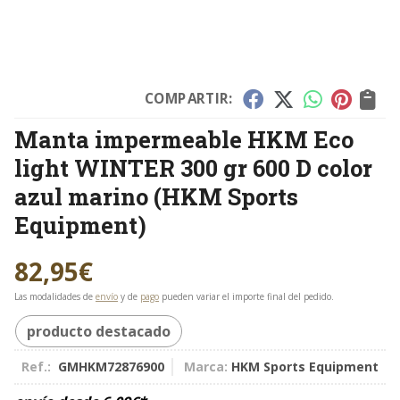
COMPARTIR:
Manta impermeable HKM Eco
light WINTER 300 gr 600 D color
azul marino
(HKM Sports
Equipment)
82,95
€
Las modalidades de
envío
y de
pago
pueden variar el importe final del pedido.
producto destacado
Ref.:
GMHKM72876900
Marca:
HKM Sports Equipment