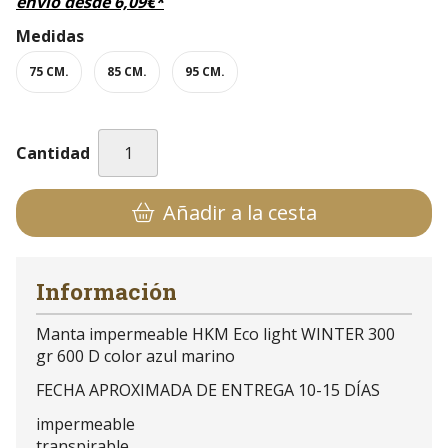
envío desde
6,09
€
*
Medidas
75 CM.
85 CM.
95 CM.
Cantidad
Añadir a la cesta
Información
Manta impermeable HKM Eco light WINTER 300
gr 600 D color azul marino
FECHA APROXIMADA DE ENTREGA 10-15 DÍAS
impermeable
transpirable