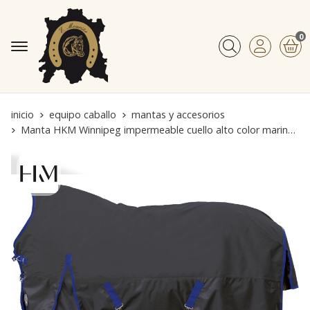
0
Buscar
inicio
equipo caballo
mantas y accesorios
Manta HKM Winnipeg impermeable cuello alto color marino con ribete azul royal 200 gr de relleno