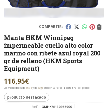
COMPARTIR:
Manta HKM Winnipeg
impermeable cuello alto color
marino con ribete azul royal 200
gr de relleno
(HKM Sports
Equipment)
116,95
€
Las modalidades de
envío
y de
pago
pueden variar el importe final del pedido.
producto destacado
Ref.:
GMHKM130966900