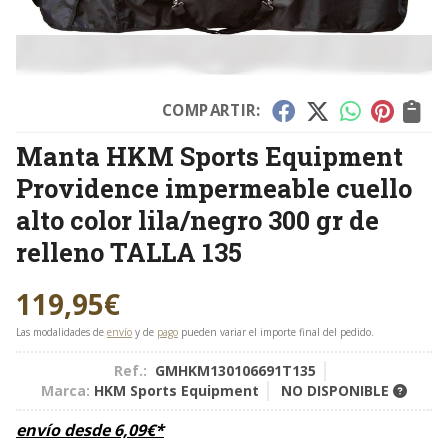
COMPARTIR:
Manta HKM Sports Equipment
Providence impermeable cuello
alto color lila/negro 300 gr de
relleno TALLA 135
119,95
€
Las modalidades de
envío
y de
pago
pueden variar el importe final del pedido.
Ref.:
GMHKM130106691T135
Marca:
HKM Sports Equipment
NO DISPONIBLE
envío desde
6,09
€
*