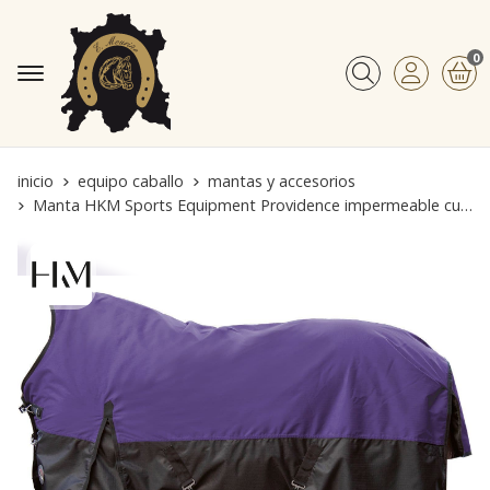
0
Buscar
inicio
equipo caballo
mantas y accesorios
Manta HKM Sports Equipment Providence impermeable cuello alto color lila/negro 300 gr de relleno TALLA 135