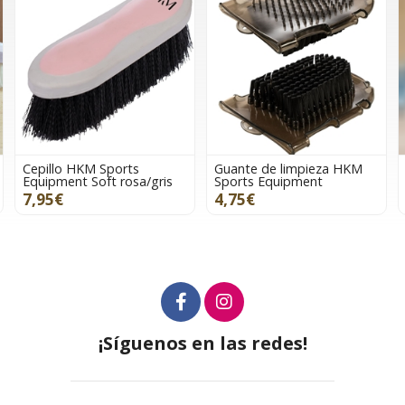
Guante de limpieza HKM
Navaja entresacar crines y
Sports Equipment
cola, acero inox
4,75€
10,00€
¡Síguenos en las redes!