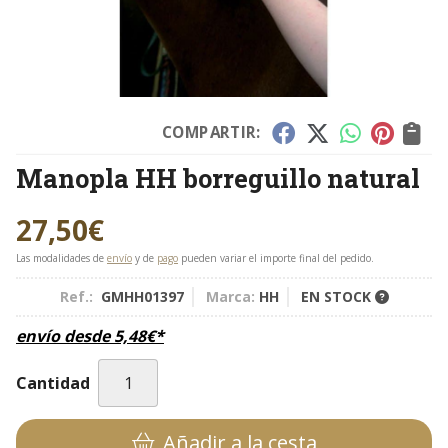
COMPARTIR:
Manopla HH borreguillo natural
27,50
€
Las modalidades de
envío
y de
pago
pueden variar el importe final del pedido.
Ref.:
GMHH01397
Marca:
HH
EN STOCK
envío desde
5,48
€
*
Cantidad
Añadir a la cesta