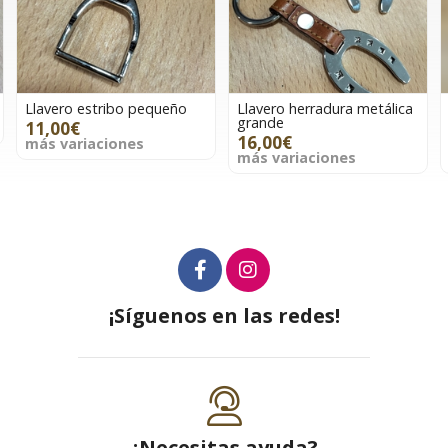
o
Llavero herradura metálica
Llavero herradura metálica
grande
pequeña
16,00€
11,00€
más variaciones
más variaciones
¡Síguenos en las redes!
¿Necesitas ayuda?