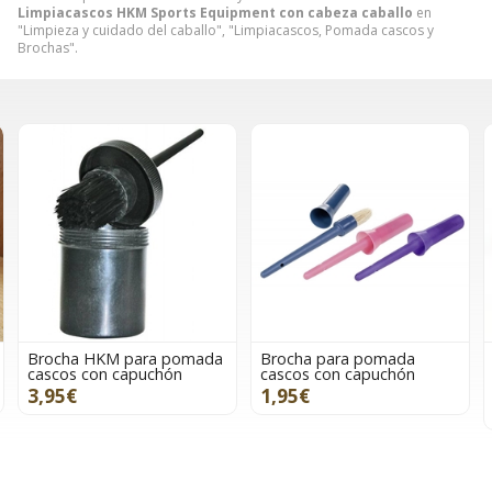
Limpiacascos HKM Sports Equipment con cabeza caballo
en
"Limpieza y cuidado del caballo", "Limpiacascos, Pomada cascos y
Brochas".
a
Brocha para pomada
Limpiacascos HKM mango
cascos con capuchón
antideslizante
1,95€
3,95€
más variaciones