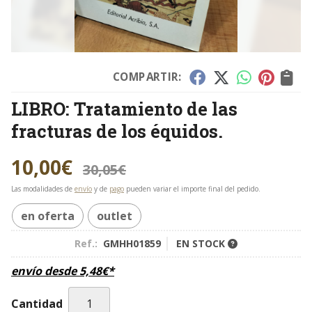
COMPARTIR:
LIBRO: Tratamiento de las
fracturas de los équidos.
10,00
€
30,05
€
Las modalidades de
envío
y de
pago
pueden variar el importe final del pedido.
en oferta
outlet
Ref.:
GMHH01859
EN STOCK
envío desde
5,48
€
*
Cantidad