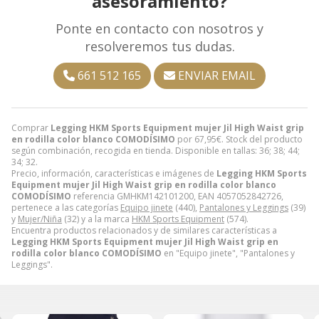
asesoramiento?
Ponte en contacto con nosotros y
resolveremos tus dudas.
661 512 165
ENVIAR EMAIL
Comprar
Legging HKM Sports Equipment mujer Jil High Waist grip
en rodilla color blanco COMODÍSIMO
por
67,95
€
. Stock del producto
según combinación, recogida en tienda. Disponible en tallas: 36; 38; 44;
34; 32.
Precio, información, características e imágenes de
Legging HKM Sports
Equipment mujer Jil High Waist grip en rodilla color blanco
COMODÍSIMO
referencia GMHKM142101200, EAN 4057052842726,
pertenece a las categorías
Equipo jinete
(440),
Pantalones y Leggings
(39)
y
Mujer/Niña
(32) y a la marca
HKM Sports Equipment
(574).
Encuentra productos relacionados y de similares características a
Legging HKM Sports Equipment mujer Jil High Waist grip en
rodilla color blanco COMODÍSIMO
en "Equipo jinete", "Pantalones y
Leggings".