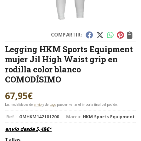
COMPARTIR:
Legging HKM Sports Equipment
mujer Jil High Waist grip en
rodilla color blanco
COMODÍSIMO
67,95
€
Las modalidades de
envío
y de
pago
pueden variar el importe final del pedido.
Ref.:
GMHKM142101200
Marca:
HKM Sports Equipment
envío desde
5,48
€
*
Tallas