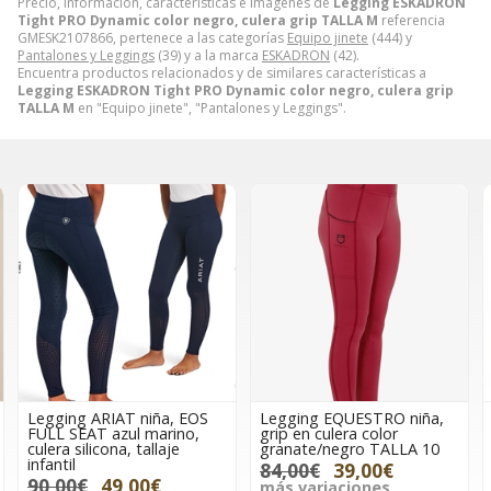
Precio, información, características e imágenes de
Legging ESKADRON
Tight PRO Dynamic color negro, culera grip TALLA M
referencia
GMESK2107866, pertenece a las categorías
Equipo jinete
(444) y
Pantalones y Leggings
(39) y a la marca
ESKADRON
(42).
Encuentra productos relacionados y de similares características a
Legging ESKADRON Tight PRO Dynamic color negro, culera grip
TALLA M
en "Equipo jinete", "Pantalones y Leggings".
Legging ARIAT niña, EOS
Legging EQUESTRO niña,
Pa
FULL SEAT azul marino,
grip en culera color
Spo
culera silicona, tallaje
granate/negro TALLA 10
Wai
infantil
bei
84,00€
39,00€
90,00€
49,00€
94
más variaciones