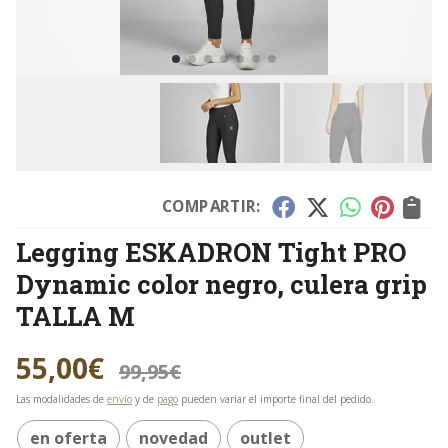
COMPARTIR:
Legging ESKADRON Tight PRO
Dynamic color negro, culera grip
TALLA M
55,00
€
99,95
€
Las modalidades de
envío
y de
pago
pueden variar el importe final del pedido.
en oferta
novedad
outlet