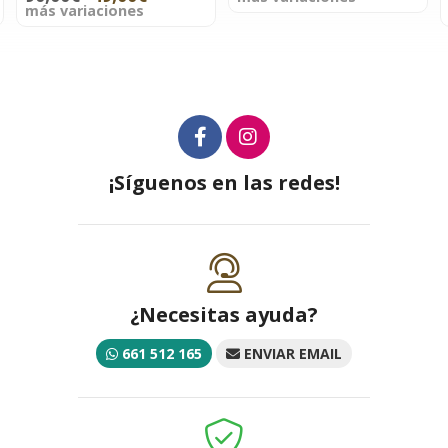
más variaciones
má
¡Síguenos en las redes!
¿Necesitas ayuda?
661 512 165
ENVIAR EMAIL