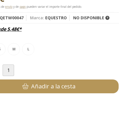
s de
envío
y de
pago
pueden variar el importe final del pedido.
QETW00047
Marca:
EQUESTRO
NO DISPONIBLE
sde
5,48
€
*
S
M
L
d
Añadir a la cesta