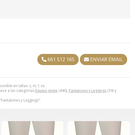
661 512 165
ENVIAR EMAIL
ible en tallas: s; m; l; xs.
ce a las categorías
Equipo jinete
(440),
Pantalones y Leggings
(39) y
 "Pantalones y Leggings".