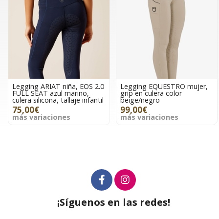
Legging ARIAT niña, EOS 2.0
Legging EQUESTRO mujer,
FULL SEAT azul marino,
grip en culera color
culera silicona, tallaje infantil
beige/negro
75,00€
99,00€
más variaciones
más variaciones
¡Síguenos en las redes!