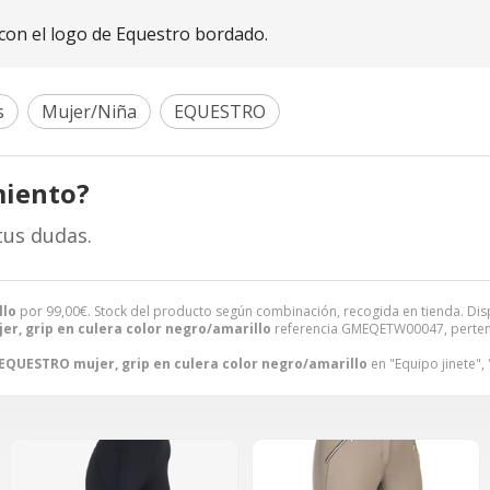
o con el logo de Equestro bordado.
s
Mujer/Niña
EQUESTRO
miento?
tus dudas.
llo
por
99,00
€
. Stock del producto según combinación, recogida en tienda. Dispon
r, grip en culera color negro/amarillo
referencia GMEQETW00047, pertene
EQUESTRO mujer, grip en culera color negro/amarillo
en "Equipo jinete",