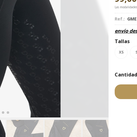
Las modalidade
Ref.:
GME
envío de
Tallas
XS
Cantida