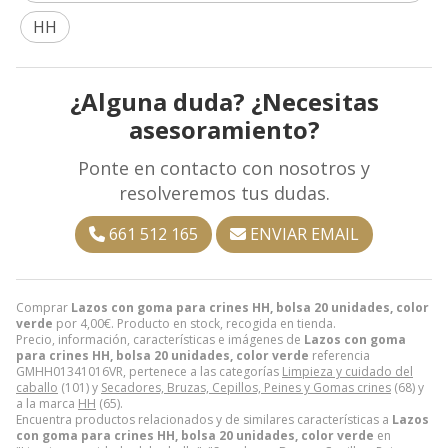
HH
¿Alguna duda? ¿Necesitas
asesoramiento?
Ponte en contacto con nosotros y
resolveremos tus dudas.
661 512 165
ENVIAR EMAIL
Comprar
Lazos con goma para crines HH, bolsa 20 unidades, color
verde
por
4,00
€
. Producto en stock, recogida en tienda.
Precio, información, características e imágenes de
Lazos con goma
para crines HH, bolsa 20 unidades, color verde
referencia
GMHH01341016VR, pertenece a las categorías
Limpieza y cuidado del
caballo
(101) y
Secadores, Bruzas, Cepillos, Peines y Gomas crines
(68) y
a la marca
HH
(65).
Encuentra productos relacionados y de similares características a
Lazos
con goma para crines HH, bolsa 20 unidades, color verde
en