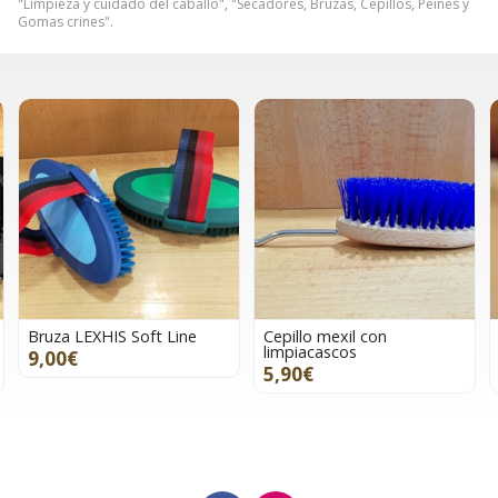
"Limpieza y cuidado del caballo", "Secadores, Bruzas, Cepillos, Peines y
Gomas crines".
Cepillo mexil con
Cepillo SPRENGER Basic
limpiacascos
Dandy
5,90€
16,00€