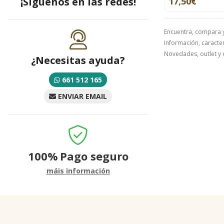
¡Síguenos en las redes!
17,50€
Encuentra, compara 
Información, caracterí
Novedades, outlet y 
¿Necesitas ayuda?
661 512 165
ENVIAR EMAIL
100%
Pago seguro
máis información