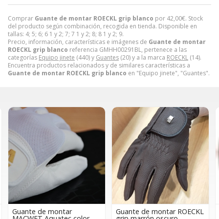
Comprar
Guante de montar ROECKL grip blanco
por
42,00
€
. Stock
del producto según combinación, recogida en tienda. Disponible en
tallas: 4; 5; 6; 6 1 y 2; 7; 7 1 y 2; 8; 8 1 y 2; 9.
Precio, información, características e imágenes de
Guante de montar
ROECKL grip blanco
referencia GMHH00291BL, pertenece a las
categorías
Equipo jinete
(440) y
Guantes
(20) y a la marca
ROECKL
(14).
Encuentra productos relacionados y de similares características a
Guante de montar ROECKL grip blanco
en "Equipo jinete", "Guantes".
ntar
Guante de montar ROECKL
Guante de monta
ec color
grip marrón oscuro
grip marrón/cara