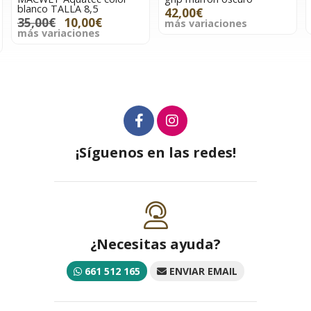
8,5
42,00€
42,00€
00€
más variaciones
más variaciones
nes
¡Síguenos en las redes!
¿Necesitas ayuda?
661 512 165
ENVIAR EMAIL