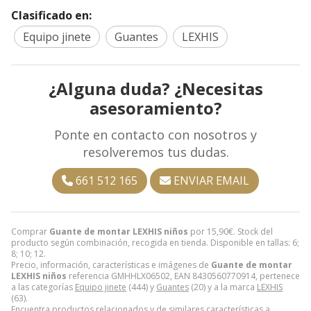
Clasificado en:
Equipo jinete
Guantes
LEXHIS
¿Alguna duda? ¿Necesitas
asesoramiento?
Ponte en contacto con nosotros y
resolveremos tus dudas.
661 512 165
ENVIAR EMAIL
Comprar
Guante de montar LEXHIS niños
por
15,90
€
. Stock del
producto según combinación, recogida en tienda. Disponible en tallas: 6;
8; 10; 12.
Precio, información, características e imágenes de
Guante de montar
LEXHIS niños
referencia GMHHLX06502, EAN 8430560770914, pertenece
a las categorías
Equipo jinete
(444) y
Guantes
(20) y a la marca
LEXHIS
(63).
Encuentra productos relacionados y de similares características a