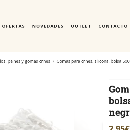
OFERTAS
NOVEDADES
OUTLET
CONTACTO
llos, peines y gomas crines
Gomas para crines, silicona, bolsa 5
Goma
bols
neg
2,95
€