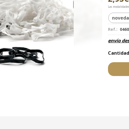
Las modalidade
noved
Ref.:
046
envío de
Cantida