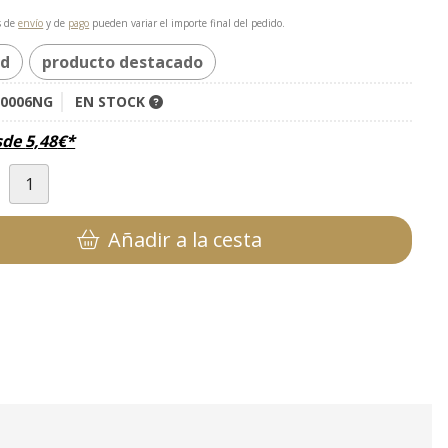
s de
envío
y de
pago
pueden variar el importe final del pedido.
ad
producto destacado
00006NG
EN STOCK
sde
5,48
€
*
d
Añadir a la cesta