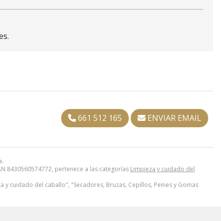
es.
661 512 165
ENVIAR EMAIL
a.
N 8430560574772, pertenece a las categorías
Limpieza y cuidado del
a y cuidado del caballo", "Secadores, Bruzas, Cepillos, Peines y Gomas