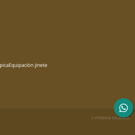
pica
Equipación jinete
© PÁXINAS GALEGAS