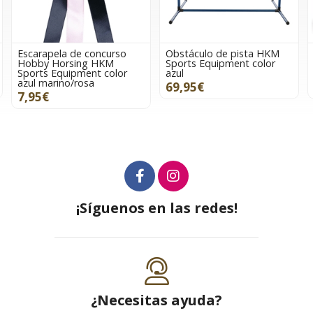
arapela de concurso
Obstáculo de pista HKM
Obstác
bby Horsing HKM
Sports Equipment color
Sports
rts Equipment color
azul
rosa
l marino/rosa
69,95€
69,9
95€
¡Síguenos en las redes!
¿Necesitas ayuda?